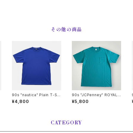
その他の商品
90s "nautica" Plain T-Shi
90s "JCPenney" ROYAL
rt ノーティカ 無地Tシャツ [L]
COMFORT Pocket T-Shir
¥4,800
¥5,800
ts JCペニー ロイヤル コンフ
ォート ポケットTシャツ [XL]
ス
CATEGORY