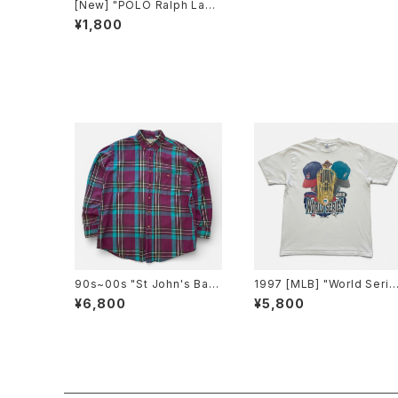
[New] "POLO Ralph Laur
en" POLO BEAR Rib Crew
¥1,800
Socks レディース ポロベア
靴下 [ladys]
90s~00s "St John's Bay"
1997 [MLB] "World Serie
L/S Flannel Shirt セントジ
s Cleveland Indians vs Fl
¥6,800
¥5,800
ョンズベイフランネルシャツ
orida Marlins" T-Shirt 19
[L]
97年 MLBワールドシリーズ
クリーブランド インディアン
対フロリダ マーリンズ Tシャ
ツ [XL]