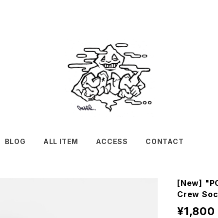
BLOG
ALL ITEM
ACCESS
CONTACT
[New] "P
Crew So
¥1,800