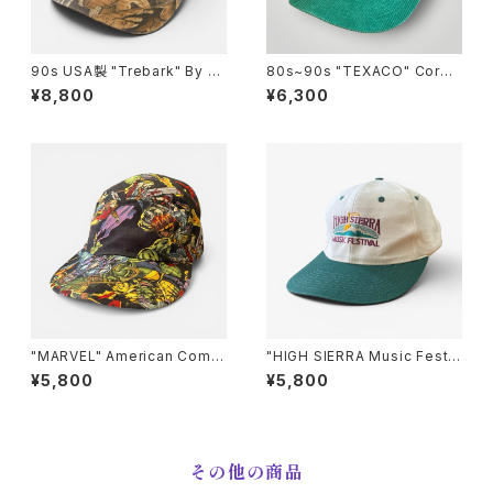
90s USA製 "Trebark" By Ly
80s~90s "TEXACO" Cordu
nch Superflauge Camoufla
roy Trucker CAP テキサコ コ
¥8,800
¥6,300
ge CAP カモフラージュ柄 キャ
ーデュロイ トラッカーキャップ
ップ
[Free]
"MARVEL" American Comic
"HIGH SIERRA Music Festiv
s CAP マーベル コミックス キ
al" CAP ハイ シエラ ミュージッ
¥5,800
¥5,800
ャップ
ク フェスティバル帽子
その他の商品