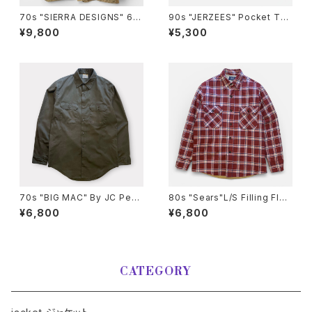
70s "SIERRA DESIGNS" 60/
90s "JERZEES" Pocket T-S
40 MOUNTAIN PARKA シエ
hirt ジャージーズ 無地ポケット
¥9,800
¥5,300
ラデザイン マウンテンパーカー
Tシャツ [XL]
[L]
70s "BIG MAC" By JC Penn
80s "Sears"L/S Filling Flan
y L/S PENN PREST Work S
nel Check Shirt シアーズ チ
¥6,800
¥6,800
hirt ワークシャツ [L]
ェックフランネル中綿キルティン
グ シャツ [M]
CATEGORY