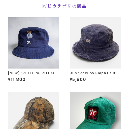
同じカテゴリの商品
[NEW] "POLO RALPH LAUR
90s "Polo by Ralph Laure
EN" Polo Bear Twill Bucket
n" Corduroy HAT ラルフロー
¥11,800
¥5,800
Hat ポロ ラルフ ローレン ポロ
レンコーデュロイ ハット [L/XL]
ベア ツイル バケット ハット[S-
M]