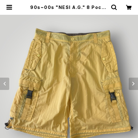
90s~00s "NESI A.G." 8 Pocke
t Nylon Cargo SHORTS NESI 8
ポケット ナイロン カーゴ ショートパ
ンツ [XL] | SAUS