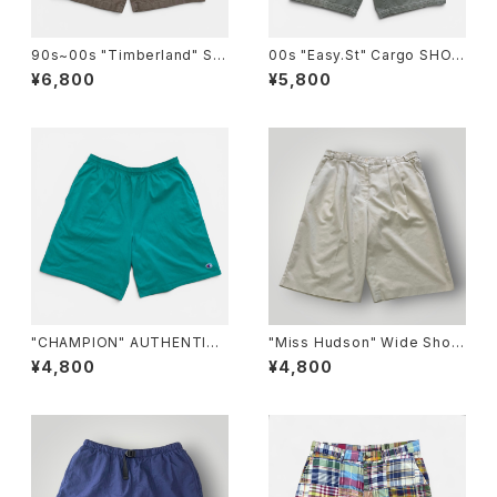
90s~00s "Timberland" ST
00s "Easy.St" Cargo SHOR
RATHAM ISSUE Cargo Shor
TS カーゴ ショートパンツ [36]
¥6,800
¥5,800
ts ティンバーランド ストラサム
イシューカーゴショートパンツ
[34]
"CHAMPION" AUTHENTIC
"Miss Hudson" Wide Short
ATHLETIC WEAR Sweat SH
s ミスハドソン ワイドショートパ
¥4,800
¥4,800
ORTS チャンピオン オーセンテ
ンツ [44]
ィック アスレチック ウェア ショ
ートパンツ [XL]