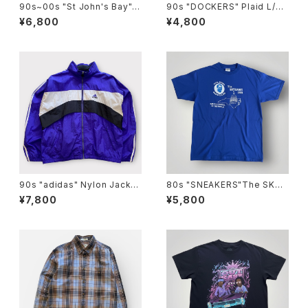
90s~00s "St John's Bay"
90s "DOCKERS" Plaid L/S
L/S Flannel Shirt セントジョ
B.D Cotton shirt ドッカーズ
¥6,800
¥4,800
ンズベイフランネルシャツ [L]
ボタンダウンシャツ [XL]
90s "adidas" Nylon Jacket
80s "SNEAKERS"The SKYL
アディダス ナイロン ジャケット
IGHT INN T-Shirt BBQレスト
¥7,800
¥5,800
[L]
ランTシャツ[XL]