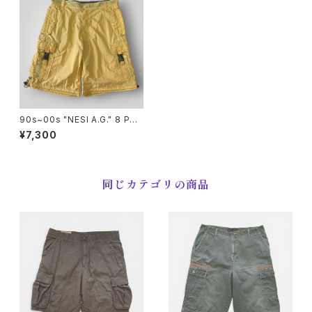
90s~00s "NESI A.G." 8 Poc
ket Nylon Cargo SHORTS
¥7,300
NESI 8ポケット ナイロン カー
ゴ ショートパンツ [XL]
同じカテゴリの商品