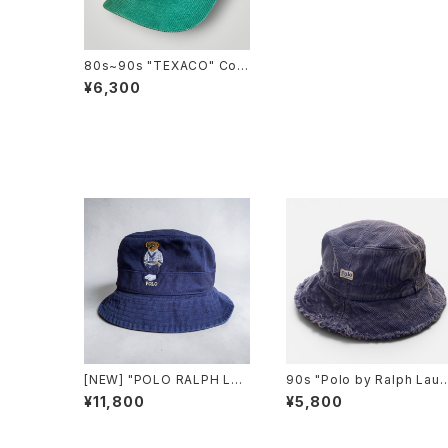
80s~90s "TEXACO" Cor
duroy Trucker CAP テキサ
¥6,300
コ コーデュロイ トラッカーキ
ャップ [Free]
[NEW] "POLO RALPH LAU
90s "Polo by Ralph Laur
REN" Polo Bear Twill Buc
en" Corduroy HAT ラルフ
¥11,800
¥5,800
ket Hat ポロ ラルフ ローレ
ローレンコーデュロイ ハット
ン ポロベア ツイル バケット
[L/XL]
ハット[S-M]