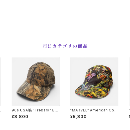
同じカテゴリの商品
90s USA製 "Trebark" By
"MARVEL" American Com
Lynch Superflauge Camo
ics CAP マーベル コミックス
¥8,800
¥5,800
uflage CAP カモフラージュ
キャップ
柄 キャップ