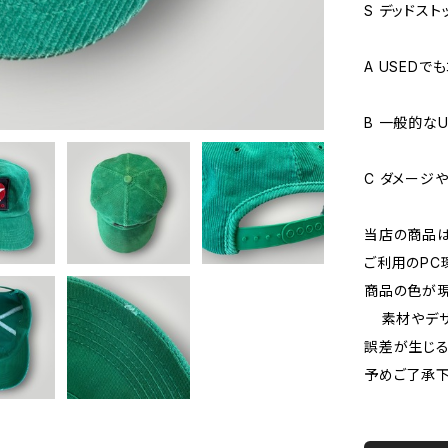
S デッドス
A USED
B 一般的な
C ダメージ
当店の商品
ご利用のPC
商品の色が現
素材やデザ
誤差が生じる
予めご了承下