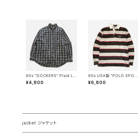
90s "DOCKERS" Plaid L/
90s USA製 "POLO SPOR
S B.D Cotton shirt ドッカー
TS" Rugby Shirt ポロ スポ
¥4,800
¥6,800
ズ ボタンダウンシャツ [XL]
ーツ ラガーシャツ [S]
jacket ジャケット