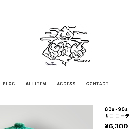
BLOG
ALL ITEM
ACCESS
CONTACT
80s~90s 
サコ コーデ
¥6,300