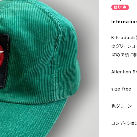
残り1点
Internatio
K-Produ
のグリーンコ
深めで頭に
Attenti
size free
色グリーン
コンディショ