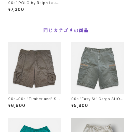
90s" POLO by Ralph Laure
n" Patch Work PROSPECT
¥7,300
SHORTS ポロラルフローレン
パッチワークハーフパンツ [32]
同じカテゴリの商品
90s~00s "Timberland" ST
00s "Easy.St" Cargo SHOR
RATHAM ISSUE Cargo Shor
TS カーゴ ショートパンツ [36]
¥6,800
¥5,800
ts ティンバーランド ストラサム
イシューカーゴショートパンツ
[34]