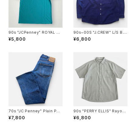
90s "JCPenney" ROYAL C
90s~00S "J.CREW" L/S B.D
OMFORT Pocket T-Shirts
cotton Shirt ジェークルー ボ
¥5,800
¥6,800
JCペニー ロイヤル コンフォート
タンダウン コットン シャツ [L]
ポケットTシャツ [XL]
70s "JC Penney" Plain Poc
90s "PERRY ELLIS" Rayon/
kets Flare Denim Pants プ
Polyester S/S Check Shirt
¥7,800
¥6,800
レーンポケッツ ベルボトム デニ
ペリーエリス レーヨン ポリチェ
ム [34]
ックシャツ [XL]