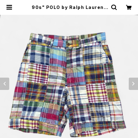
90s" POLO by Ralph Lauren"
Patch Work PROSPECT SHOR
TS ポロラルフローレンパッチワーク
ハーフパンツ [32] | SAUS