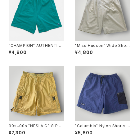
"CHAMPION" AUTHENTIC
"Miss Hudson" Wide Short
ATHLETIC WEAR Sweat SH
s ミスハドソン ワイドショートパ
¥4,800
¥4,800
ORTS チャンピオン オーセンテ
ンツ [44]
ィック アスレチック ウェア ショ
ートパンツ [XL]
90s~00s "NESI A.G." 8 Poc
"Columbia" Nylon Shorts コ
ket Nylon Cargo SHORTS
ロンビア ナイロン 水陸両用 シ
¥7,300
¥5,800
NESI 8ポケット ナイロン カー
ョートパンツ [M]