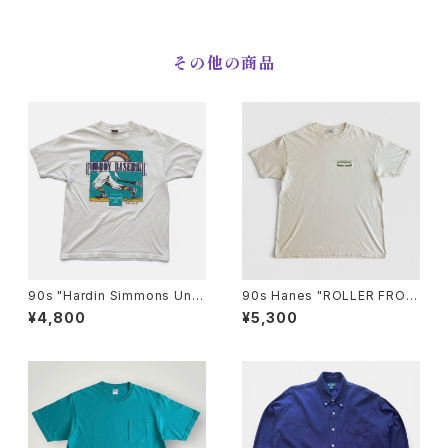
ゴ ショートパンツ [XL]
その他の商品
90s "Hardin Simmons Univ
90s Hanes "ROLLER FROG
ersity Cowboy Baseball" T
LIFEFORMS International"
¥4,800
¥5,300
-Shirt ハーディン シモンズ大学
T-Shirt ライフフォームズ ロー
カウボーイズベースボール Tシ
ラーフロッグ Tシャツ [XL]
ャツ [XL]