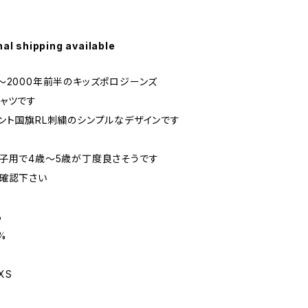
nal shipping available
〜2000年前半のキッズポロジーンズ
ャツです
ント国旗RL刺繍のシンプルなデザインです
子用で4歳〜5歳が丁度良さそうです
確認下さい
%
3%
XS