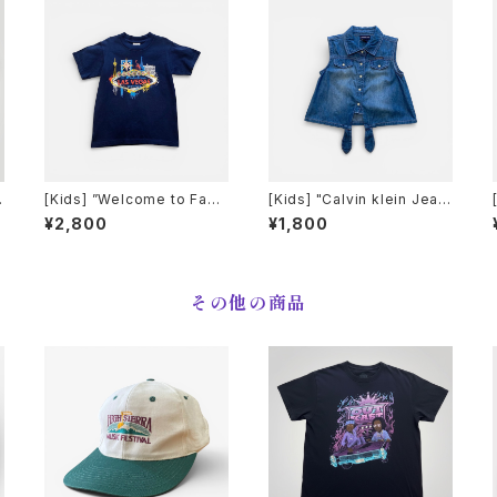
T
[Kids] ”Welcome to Fabu
[Kids] "Calvin klein Jean
シ
lous Las Vegas” Sign T-
s" ノースリーブシャツ デニム
¥2,800
¥1,800
Shirt ラスベガスへようこそT
ベスト[5M]
シャツ [キッズM]
その他の商品