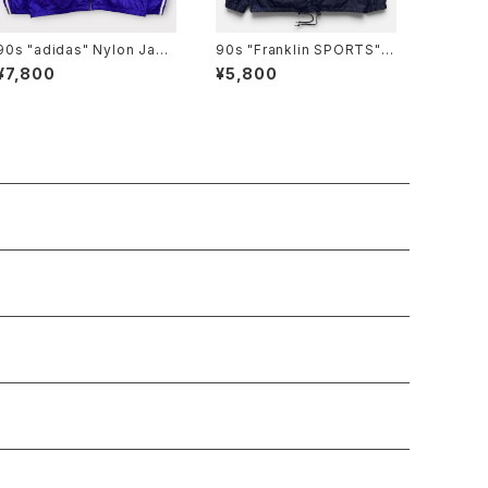
90s "adidas" Nylon Jack
90s "Franklin SPORTS" C
et アディダス ナイロン ジャケ
oach Jacket コーチジャケ
¥7,800
¥5,800
ット[L]
ット[M]