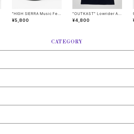
"HIGH SIERRA Music Fest
"OUTKAST" Lowrider AT
ival" CAP ハイ シエラ ミュー
Liens T-Shirt アウトキャス
¥5,800
¥4,800
ジック フェスティバル帽子
ト Tシャツ [XL]
CATEGORY