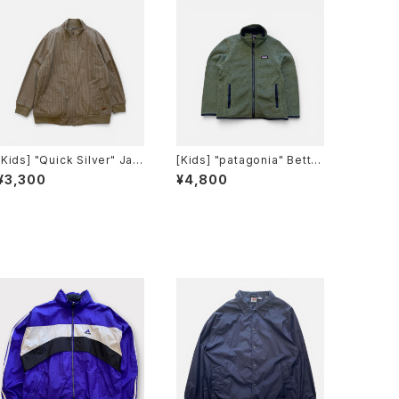
[Kids] "Quick Silver" Jac
[Kids] "patagonia" Better
ket クイックシルバー ジップ
Sweater Jacket パタゴニア
¥3,300
¥4,800
アップ ジャケット [キッズ140]
フルジップ ベター セーター ジ
ャケット[XS]