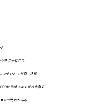
ンA
トック新品未使用品
でもコンディションが良い状態
USED使用感はあるが状態良好
や目立つ汚れがある