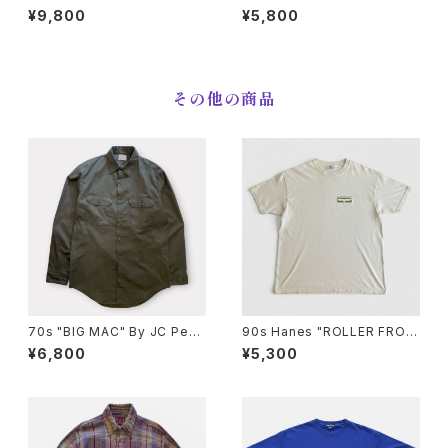
40 MOUNTAIN PARKA シエ
ach Jacket コーチジャケット
¥9,800
¥5,800
ラデザイン マウンテンパーカー
[M]
[L]
その他の商品
70s "BIG MAC" By JC Penn
90s Hanes "ROLLER FROG
y L/S PENN PREST Work S
LIFEFORMS International"
¥6,800
¥5,300
hirt ワークシャツ [L]
T-Shirt ライフフォームズ ロー
ラーフロッグ Tシャツ [XL]