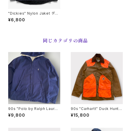
"Dickies" Nylon Jaket ディ
ッキーズ ナイロンジャケット
¥6,800
[M]
同じカテゴリの商品
90s "Polo by Ralph Laure
90s "Carhartt" Duck Huntin
n" Reversible Hoodie Jack
g Jacket カーハートダック ハ
¥9,800
¥15,800
et ポロ ラルフローレン リバー
ンティングジャケット[M]
シブル ジャケット[XL]