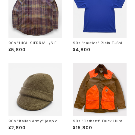
90s "HIGH SIERRA" L/S Fla
90s "nautica" Plain T-Shirt
nnel Check Shirt ハイシエラ
ノーティカ 無地Tシャツ [L]
¥5,800
¥4,800
フランネル チェックシャツ [L]
90s "Italian Army" jeep ca
90s "Carhartt" Duck Huntin
p イタリア軍 ウール ジープキャ
g Jacket カーハートダック ハ
¥2,800
¥15,800
ップ
ンティングジャケット[M]