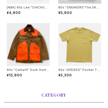
[NBA] 90s Lee "CHICAGO
80s "SNEAKERS"The SKYL
BULLS" embroidered Logo
IGHT INN T-Shirt BBQレスト
¥4,800
¥5,800
T-Shirt シカゴブルズ Tシャツ
ランTシャツ[XL]
[L]
90s "Carhartt" Duck Huntin
90s "JERZEES" Pocket T-S
g Jacket カーハートダック ハ
hirt ジャージーズ 無地ポケット
¥15,800
¥5,300
ンティングジャケット[M]
Tシャツ [XL]
CATEGORY