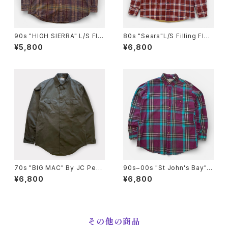
90s "HIGH SIERRA" L/S Fla
80s "Sears"L/S Filling Flan
nnel Check Shirt ハイシエラ
nel Check Shirt シアーズ チ
¥5,800
¥6,800
フランネル チェックシャツ [L]
ェックフランネル中綿キルティン
グ シャツ [M]
70s "BIG MAC" By JC Penn
90s~00s "St John's Bay"
y L/S PENN PREST Work S
L/S Flannel Shirt セントジョ
¥6,800
¥6,800
hirt ワークシャツ [L]
ンズベイフランネルシャツ [L]
その他の商品