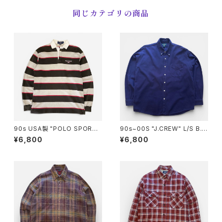
同じカテゴリの商品
90s USA製 "POLO SPORT
90s~00S "J.CREW" L/S B.D
S" Rugby Shirt ポロ スポーツ
cotton Shirt ジェークルー ボ
¥6,800
¥6,800
ラガーシャツ [S]
タンダウン コットン シャツ [L]