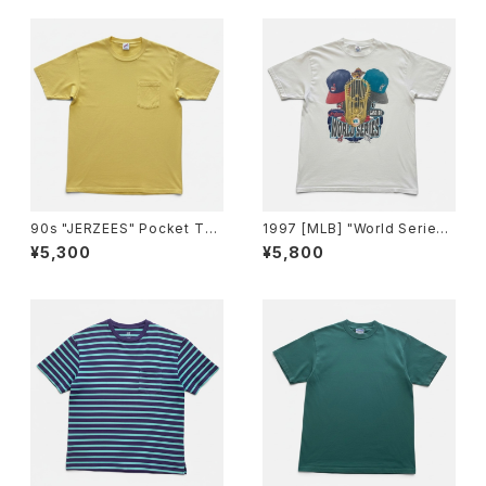
90s "JERZEES" Pocket T-S
1997 [MLB] "World Series
hirt ジャージーズ 無地ポケット
Cleveland Indians vs Flori
¥5,300
¥5,800
Tシャツ [XL]
da Marlins" T-Shirt 1997年
MLBワールドシリーズ クリーブ
ランド インディアンス対フロリダ
マーリンズ Tシャツ [XL]