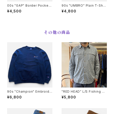
00s "GAP" Border Pocket
90s "UMBRO" Plain T-Shirt
T-Shirts ギャップ ボーダー ポ
アンブロ 無地Tシャツ [S]
¥4,500
¥4,800
ケットTシャツ [L]
その他の商品
90s "Champion" Embroide
"RED HEAD” L/S Fishing Sh
red Logo Sweat チャンピオ
irt レッドヘッド フィッシングシャ
¥6,800
¥5,800
ン スウェット[XXXL]
ツ [L]