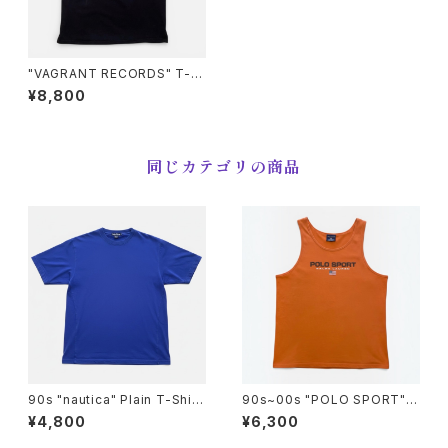
"VAGRANT RECORDS" T-s
hirt ヴェイグラント レコード T
¥8,800
シャツ [L]
同じカテゴリの商品
90s "nautica" Plain T-Shirt
90s~00s "POLO SPORT" R
ノーティカ 無地Tシャツ [L]
ALPH LAUREN TANK TOP
¥4,800
¥6,300
ポロスポーツ タンクトップ [L]