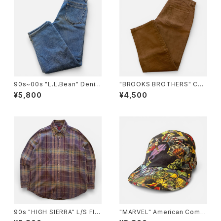
90s~00s "L.L.Bean" Denim
"BROOKS BROTHERS" Cor
Pants エルエルビーン フリース
duroy Pants ブルックスブラザ
¥5,800
¥4,500
ライナー デニム [29]
ーズ コーデュロイパンツ [32]
90s "HIGH SIERRA" L/S Fla
"MARVEL" American Comic
nnel Check Shirt ハイシエラ
s CAP マーベル コミックス キ