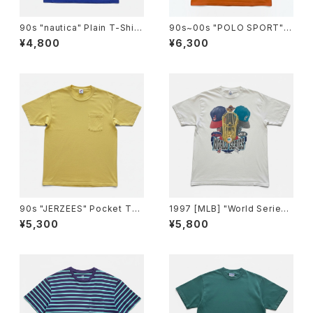
90s "nautica" Plain T-Shirt
90s~00s "POLO SPORT" R
ノーティカ 無地Tシャツ [L]
ALPH LAUREN TANK TOP
¥4,800
¥6,300
ポロスポーツ タンクトップ [L]
90s "JERZEES" Pocket T-S
1997 [MLB] "World Series
hirt ジャージーズ 無地ポケット
Cleveland Indians vs Flori
¥5,300
¥5,800
Tシャツ [XL]
da Marlins" T-Shirt 1997年
MLBワールドシリーズ クリーブ
ランド インディアンス対フロリダ
マーリンズ Tシャツ [XL]