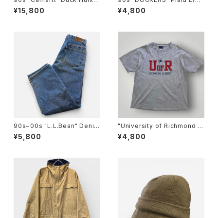
g Jacket カーハートダック ハ
B.D Cotton shirt ドッカーズ
¥15,800
¥4,800
ンティングジャケット[M]
ボタンダウンシャツ [XL]
90s~00s "L.L.Bean" Denim
"University of Richmond s
Pants エルエルビーン フリース
piders" By JanSport T-Shir
¥5,800
¥4,800
ライナー デニム [29]
t リッチモンド大学 Tシャツ [X
L]