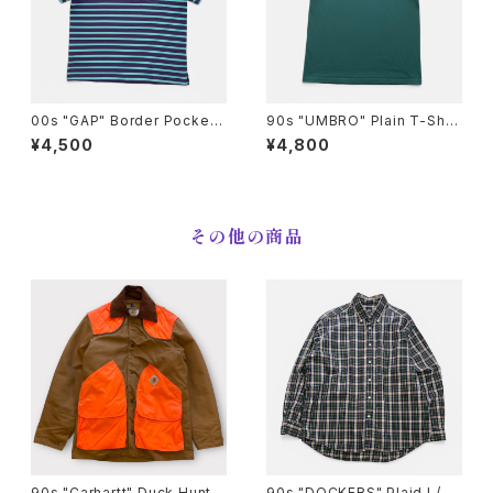
00s "GAP" Border Pocket
90s "UMBRO" Plain T-Shirt
T-Shirts ギャップ ボーダー ポ
アンブロ 無地Tシャツ [S]
¥4,500
¥4,800
ケットTシャツ [L]
その他の商品
90s "Carhartt" Duck Huntin
90s "DOCKERS" Plaid L/S