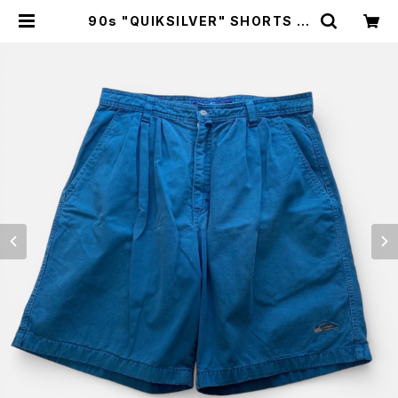
90s "QUIKSILVER" SHORTS ク
イックシルバー ツータック ショート
パンツ [32] | SAUS