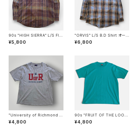
90s "HIGH SIERRA" L/S Fla
"ORVIS" L/S B.D Shirt オーヴ
nnel Check Shirt ハイシエラ
ィス B.Dコットンシャツ [M]
¥5,800
¥6,800
フランネル チェックシャツ [L]
"University of Richmond s
90s "FRUIT OF THE LOOM
piders" By JanSport T-Shir
BEST" Plain T-Shirt フルーツ
¥4,800
¥4,800
t リッチモンド大学 Tシャツ [X
オブザルーム無地Tシャツ [XL]
L]