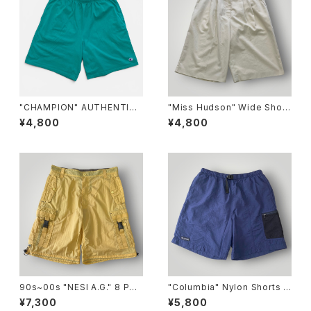
"CHAMPION" AUTHENTIC
"Miss Hudson" Wide Short
ATHLETIC WEAR Sweat SH
s ミスハドソン ワイドショートパ
¥4,800
¥4,800
ORTS チャンピオン オーセンテ
ンツ [44]
ィック アスレチック ウェア ショ
ートパンツ [XL]
90s~00s "NESI A.G." 8 Poc
"Columbia" Nylon Shorts コ
ket Nylon Cargo SHORTS
ロンビア ナイロン 水陸両用 シ
¥7,300
¥5,800
NESI 8ポケット ナイロン カー
ョートパンツ [M]