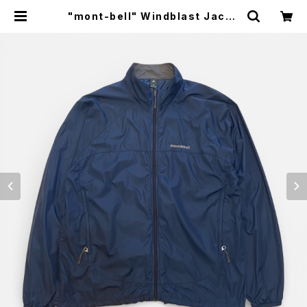
"mont-bell" Windblast Jacke
t モンベル ウインドブラストジャケッ
ト [XL] | SAUS