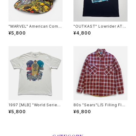
"MARVEL" American Comic
"OUTKAST" Lowrider ATLi
s CAP マーベル コミックス キ
ens T-Shirt アウトキャスト T
¥5,800
¥4,800
ャップ
シャツ [XL]
1997 [MLB] "World Series
80s "Sears"L/S Filling Flan
Cleveland Indians vs Flori
nel Check Shirt シアーズ チ
¥5,800
¥6,800
da Marlins" T-Shirt 1997年
ェックフランネル中綿キルティン
MLBワールドシリーズ クリーブ
グ シャツ [M]
ランド インディアンス対フロリダ
マーリンズ Tシャツ [XL]