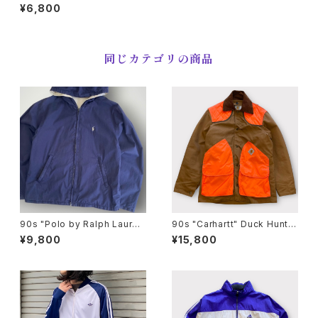
ket モンベル ウインドブラスト
¥6,800
ジャケット [XL]
同じカテゴリの商品
90s "Polo by Ralph Laure
90s "Carhartt" Duck Huntin
n" Reversible Hoodie Jack
g Jacket カーハートダック ハ
¥9,800
¥15,800
et ポロ ラルフローレン リバー
ンティングジャケット[M]
シブル ジャケット[XL]