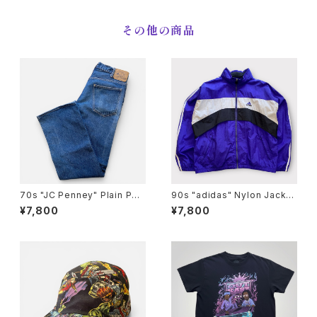
その他の商品
70s "JC Penney" Plain Poc
90s "adidas" Nylon Jacket
kets Flare Denim Pants プ
アディダス ナイロン ジャケット
¥7,800
¥7,800
レーンポケッツ ベルボトム デニ
[L]
ム [34]